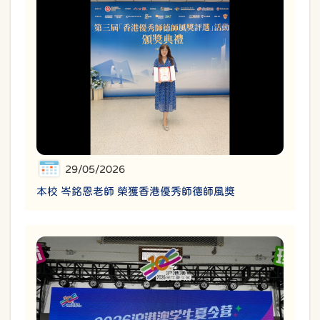
29/05/2026
本校 岑銘恩老師 榮獲香港優秀師德師風獎