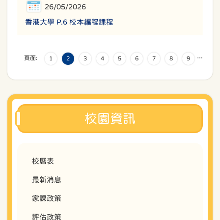
26/05/2026
香港大學 P.6 校本編程課程
頁面:
…
1
2
3
4
5
6
7
8
9
校園資訊
校曆表
最新消息
家課政策
評估政策