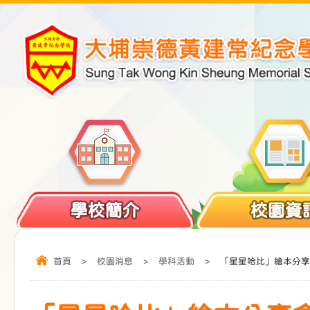
學校簡介
校園資
首頁
>
校園消息
>
學科活動
>
「星星哈比」繪本分享