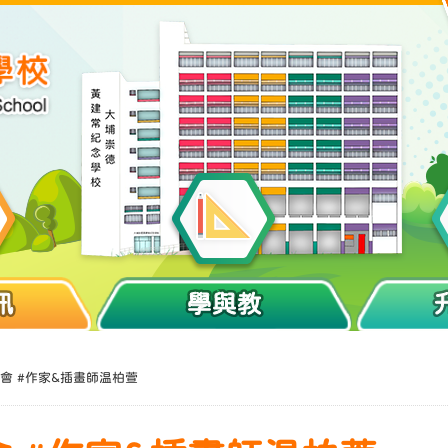
訊
學與教
會 #作家&插畫師温柏萱