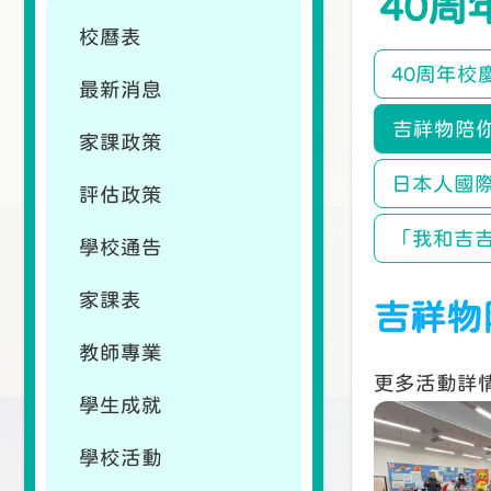
40周
校曆表
40周年校
最新消息
吉祥物陪
家課政策
日本人國
評估政策
「我和吉吉
學校通告
家課表
吉祥物
教師專業
更多活動詳
學生成就
學校活動