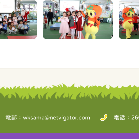
電郵：
wksama@netvigator.com
電話：265