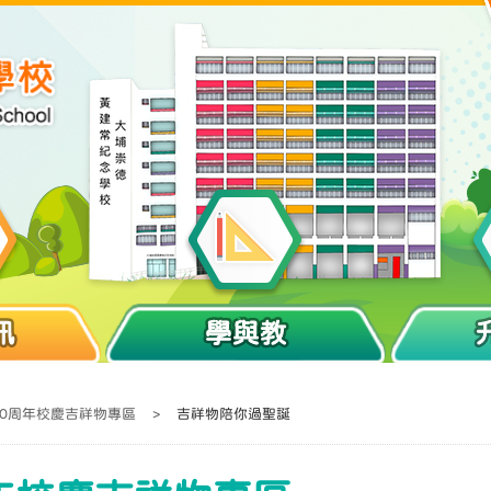
訊
學與教
40周年校慶吉祥物專區
>
吉祥物陪你過聖誕