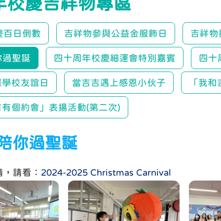
年校慶吉祥物專區
慶百日倒數
吉祥物參與公益金服飾日
吉祥物與
你過聖誕
四十周年校慶細運會特別嘉賓
四十
際學校友誼日
當吉吉遇上感恩小伙子
「我和
有個約會」表揚活動(第二次)
陪你過聖誕
情，請看：
2024-2025 Christmas Carnival