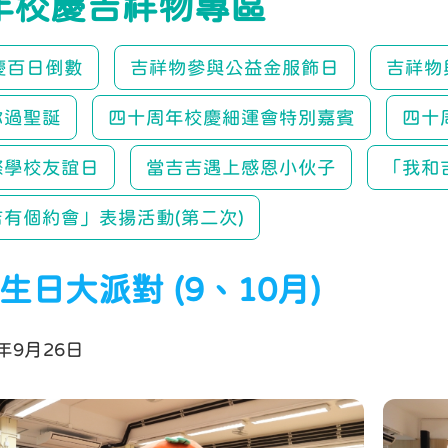
年校慶吉祥物專區
慶百日倒數
吉祥物參與公益金服飾日
吉祥物與
你過聖誕
四十周年校慶細運會特別嘉賓
四十
際學校友誼日
當吉吉遇上感恩小伙子
「我和
有個約會」表揚活動(第二次)
生日大派對 (9、10月)
年9月26日