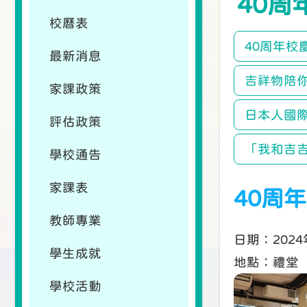
40周
校曆表
40周年校
最新消息
吉祥物陪
家課政策
日本人國
評估政策
「我和吉吉
學校通告
家課表
40周年
教師專業
日期：2024
學生成就
地點：禮堂
學校活動