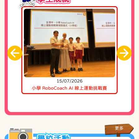
2025/2026年度「腦有所用超強記憶法」家長講座
10/04/2026
2025/2026年度 下學期 親子賣旗日
27/03/2026
2025/2026年度「英默生字拼讀串字記憶法」家長
講座
20/03/2026
2025/2026年度 下學期 家長日
15/07/2026
20/03/2026
分享
小學 RoboCoach AI 線上運動挑戰賽
20
2025/2026年度 「感恩有你‧展翅高飛」開放日---
學生才藝show
20/03/2026
2025/2026年度 開放日 —「感恩有你．展翅高飛」
更多
13/03/2026
學校活動
2025/2026年度 下學期 回收及義賣活動