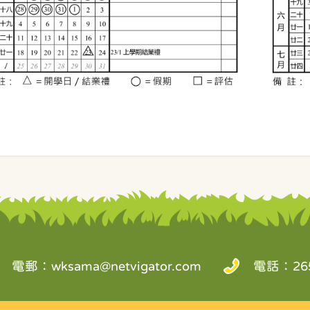
電郵：
wksama@netvigator.com
電話：265