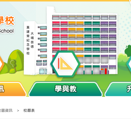
訊
學與教
校園資訊
>
校曆表