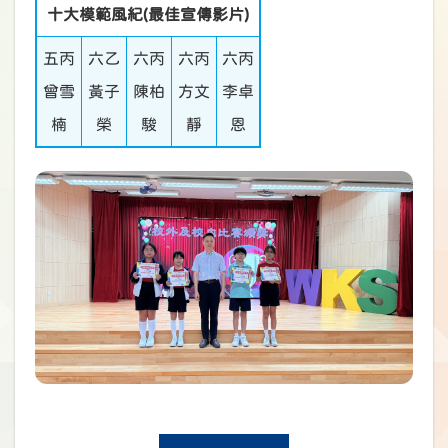
十大模範風紀(最佳宣傳影片)
五丙
六乙
六丙
六丙
六丙
曾雪
黃子
陳柏
方文
李卓
楠
榮
駿
靜
恩