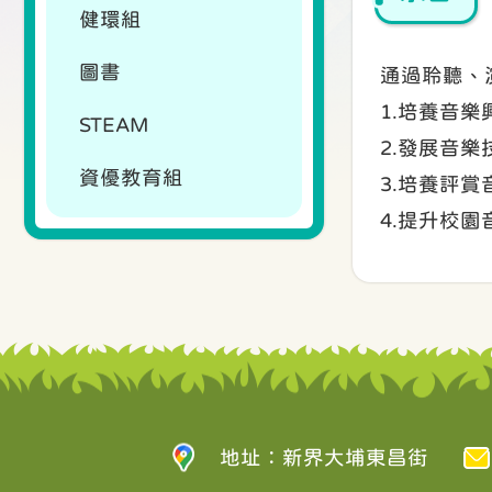
健環組
圖書
通過聆聽、
1.培養音樂
STEAM
2.發展音樂
資優教育組
3.培養評賞
4.提升校園
地址：新界大埔東昌街