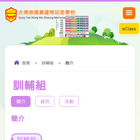
eClass
首頁
>
訓輔組
>
簡介
訓輔組
簡介
資訊
活動
簡介
訓輔組