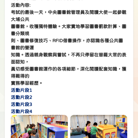
活動內容:
考試的最後一天，中央圖書館管理員及閱讀大使一起參觀
大埔公共
圖書館，收穫獨特體驗。大家實地學習圖書罰款計算、圖
書分類規
則、圖書修復技巧、RFID借書操作，亦認識各種公共圖
書館的營運
知識。透過親身觀察與嘗試，不再只停留在普羅大眾的表
面認知，
真切感受圖書館運作的各項細節，深化閱讀配套知識，獲
得難得的
實務學習經歷。
活動片段1
活動片段2
活動片段3
活動片段4