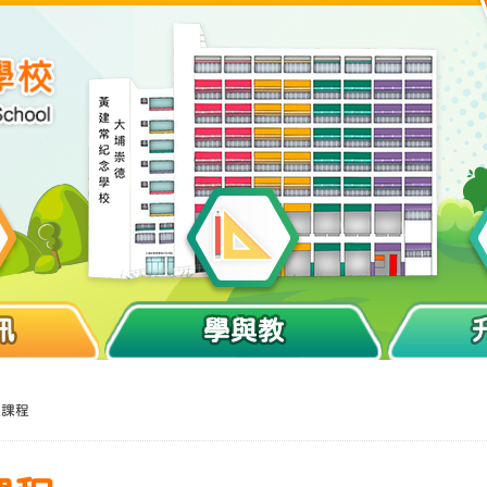
訊
學與教
程課程