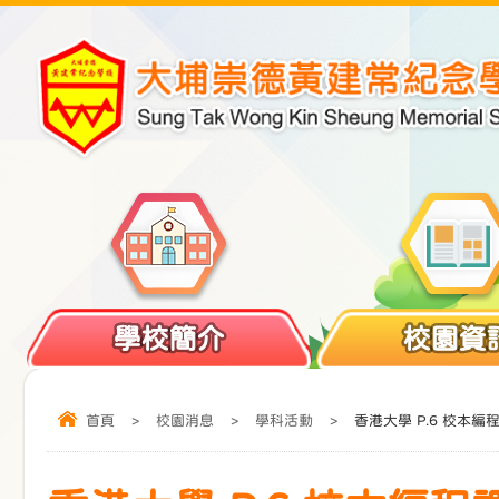
學校簡介
校園資
首頁
>
校園消息
>
學科活動
>
香港大學 P.6 校本編