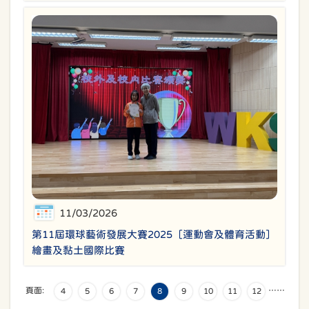
11/03/2026
第11屆環球藝術發展大賽2025［運動會及體育活動］
繪畫及黏土國際比賽
頁面:
…
…
4
5
6
7
8
9
10
11
12