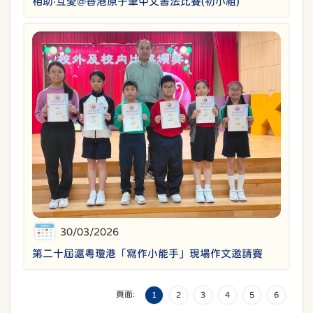
相助‧互愛@香港原子筆中文書法比賽(初小組)
30/03/2026
第二十屆滬粵瓊港「寫作小能手」現場作文邀請賽
頁面:
1
2
3
4
5
6