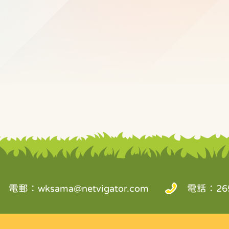
電郵：
wksama@netvigator.com
電話：265