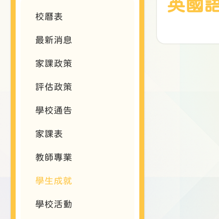
英國語文
校曆表
最新消息
家課政策
評估政策
學校通告
家課表
教師專業
學生成就
學校活動