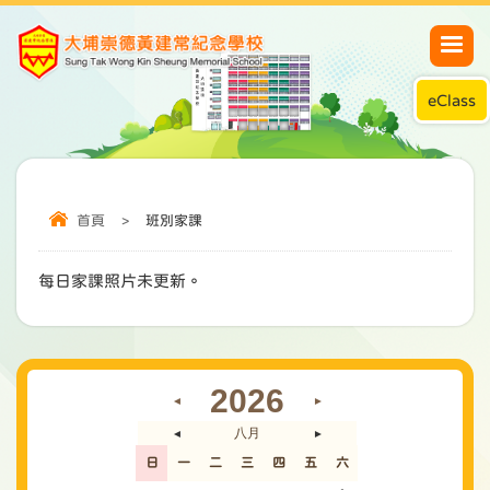
eClass
首頁
>
班別家課
每日家課照片未更新。
2026
◄
►
八月
◄
►
日
一
二
三
四
五
六