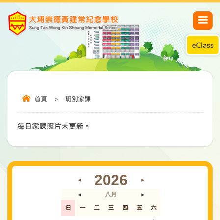
eClass
首頁
>
班別家課
每日家課照片未更新。
2026
◄
►
八月
◄
►
日
一
二
三
四
五
六