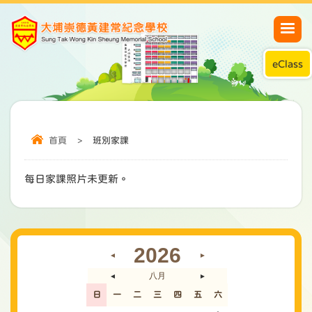
eClass
首頁
>
班別家課
每日家課照片未更新。
2026
◄
►
八月
◄
►
日
一
二
三
四
五
六