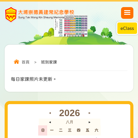
eClass
首頁
>
班別家課
每日家課照片未更新。
2026
◄
►
八月
◄
►
日
一
二
三
四
五
六