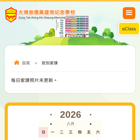
eClass
首頁
>
班別家課
每日家課照片未更新。
2026
◄
►
八月
◄
►
日
一
二
三
四
五
六