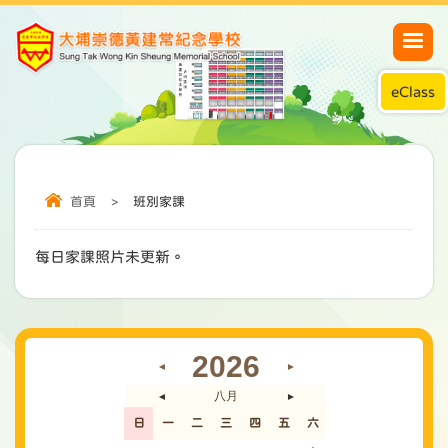
eClass
首頁
>
班別家課
每日家課照片未更新。
2026
◄
►
八月
◄
►
日
一
二
三
四
五
六