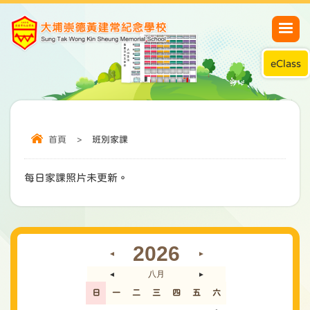
eClass
首頁
>
班別家課
每日家課照片未更新。
2026
◄
►
八月
◄
►
日
一
二
三
四
五
六