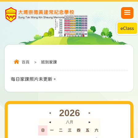
eClass
首頁
>
班別家課
每日家課照片未更新。
2026
◄
►
八月
◄
►
日
一
二
三
四
五
六