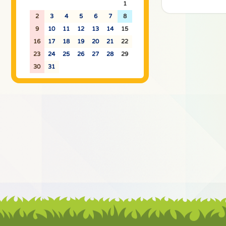
26
27
28
29
30
31
1
2
3
4
5
6
7
8
9
10
11
12
13
14
15
16
17
18
19
20
21
22
23
24
25
26
27
28
29
30
31
1
2
3
4
5