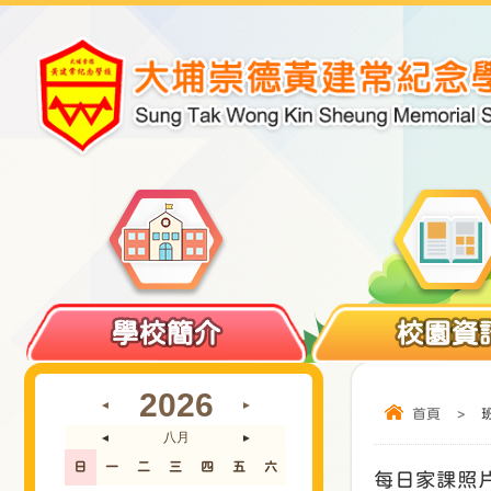
學校簡介
校園資
2026
◄
►
首頁
>
八月
◄
►
日
一
二
三
四
五
六
每日家課照