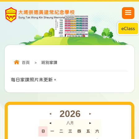
eClass
首頁
>
班別家課
每日家課照片未更新。
2026
◄
►
八月
◄
►
日
一
二
三
四
五
六