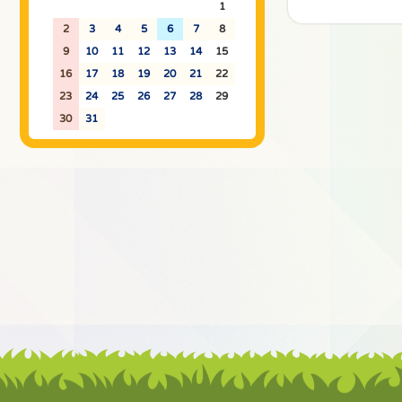
26
27
28
29
30
31
1
2
3
4
5
6
7
8
9
10
11
12
13
14
15
16
17
18
19
20
21
22
23
24
25
26
27
28
29
30
31
1
2
3
4
5