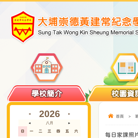
學校簡介
校園資
2026
◄
►
首頁
>
八月
◄
►
日
一
二
三
四
五
六
每日家課照