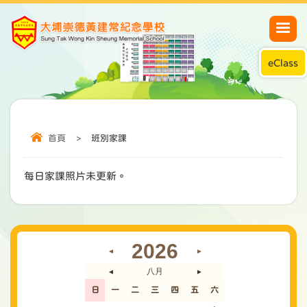
eClass
首頁
>
班別家課
每日家課照片未更新。
2026
◄
►
八月
◄
►
日
一
二
三
四
五
六