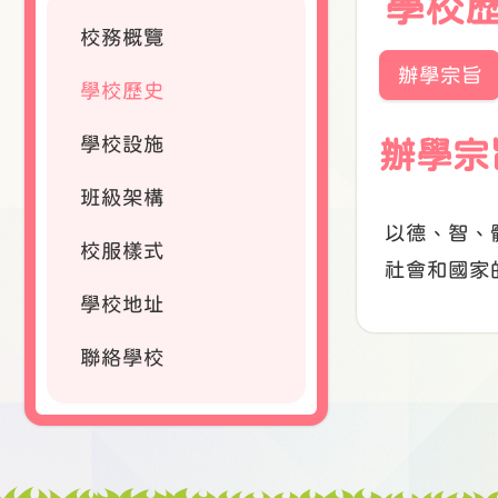
學校
校務概覽
辦學宗旨
學校歷史
學校設施
辦學宗
班級架構
以德、智、
校服樣式
社會和國家
學校地址
聯絡學校