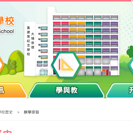
訊
學與教
學校歷史
>
辦學宗旨