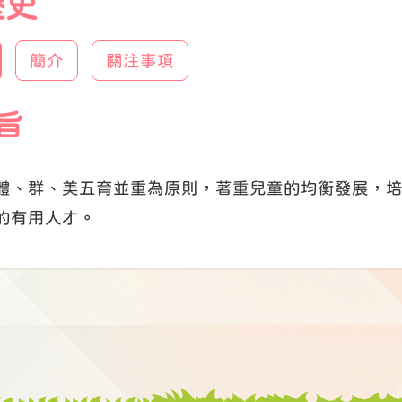
歷史
簡介
關注事項
旨
體、群、美五育並重為原則，著重兒童的均衡發展，
的有用人才。