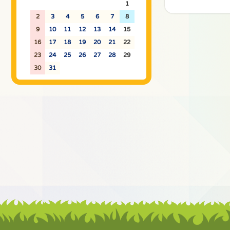
26
27
28
29
30
31
1
2
3
4
5
6
7
8
9
10
11
12
13
14
15
16
17
18
19
20
21
22
23
24
25
26
27
28
29
30
31
1
2
3
4
5