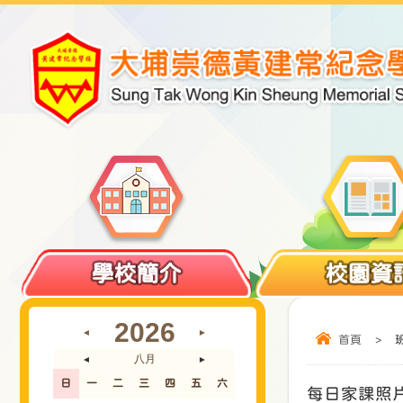
學校簡介
校園資
2026
◄
►
首頁
>
八月
◄
►
日
一
二
三
四
五
六
每日家課照