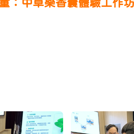
小小藥童：中草樂香囊體驗工作