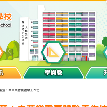
訊
學與教
 小小藥童：中草樂香囊體驗工作坊