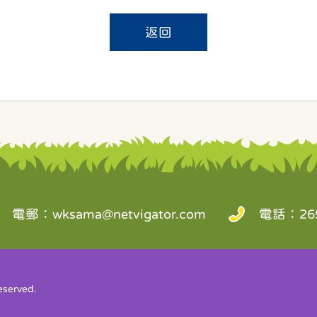
返回
電郵：
wksama@netvigator.com
電話：265
served.