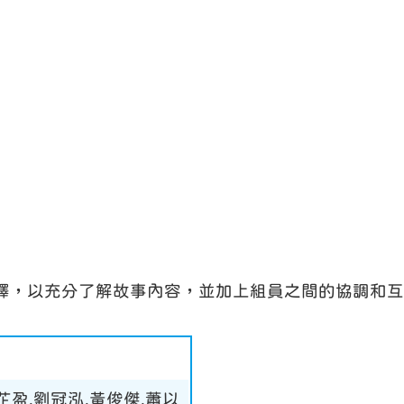
演繹，以充分了解故事內容，並加上組員之間的協調和
芷盈,劉冠泓,黃俊傑,蕭以