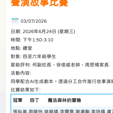
聲演故事比賽
03/07/2026
日期: 2026年6月24日 (星期三)
時間: 下午1:50-3:10
地點: 禮堂
對象: 四至六年級學生
星級評判: 何副校長、徐俊威老師、周思晴家長
活動內容:
同學配合AI生成劇本，透過分工合作進行故事
比賽結果如下:
冠軍
四丁
魔法森林的冒險
張鈊嵐,周曉怡,姚曉晴,李爾喬,謝濬鞠,袁詩晴,盧