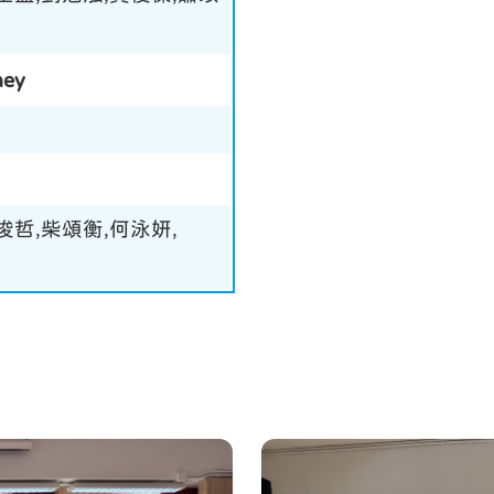
ney
俊哲,柴頌衡,何泳妍,