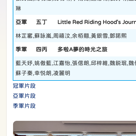
琳
亞軍
五丁
Little Red Riding Hood's Jour
林芷窰,蘇詠嵐,周禧汶,余栢翹,黃銀雪,鄧諾熙
季軍
四丙
多啦A夢的時光之旅
藍天妤,姚傲藍,江嘉怡,張信朗,邱梓維,魏鋭珉,魏
蘇子秦,幸悦朗,凌麗明
冠軍片段
亞軍片段
季軍片段