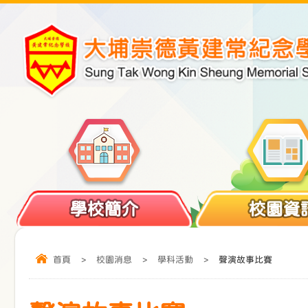
學校簡介
校園資
首頁
>
校園消息
>
學科活動
>
聲演故事比賽