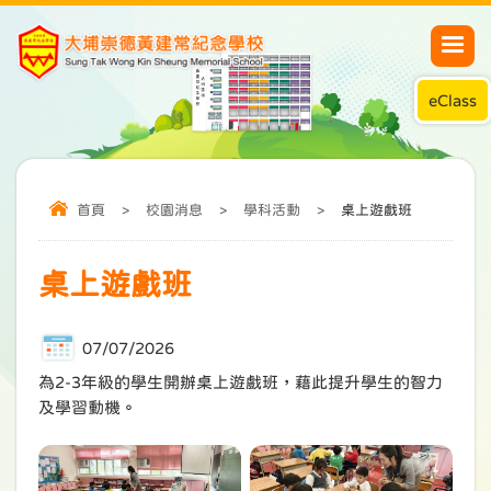
eClass
首頁
>
校園消息
>
學科活動
>
桌上遊戲班
桌上遊戲班
07/07/2026
為2-3年級的學生開辦桌上遊戲班，藉此提升學生的智力
及學習動機。