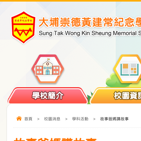
學校簡介
校園資
首頁
>
校園消息
>
學科活動
>
故事爸媽講故事