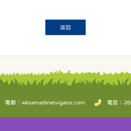
返回
電郵：
wksama@netvigator.com
電話：265