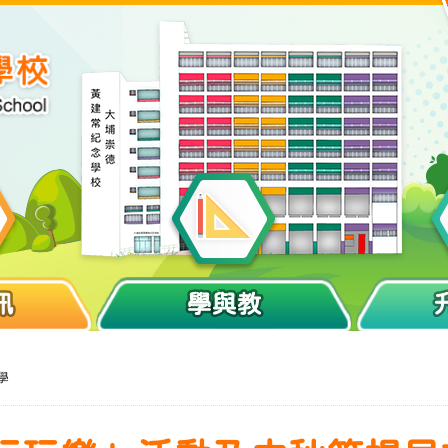
訊
學與教
學