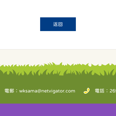
返回
電郵：
wksama@netvigator.com
電話：265