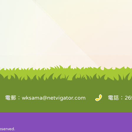
電郵：
wksama@netvigator.com
電話：265
served.