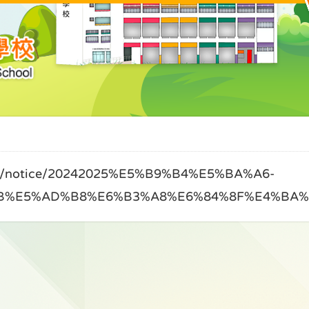
notice/20242025%E5%B9%B4%E5%BA%A6-
B%E5%AD%B8%E6%B3%A8%E6%84%8F%E4%BA