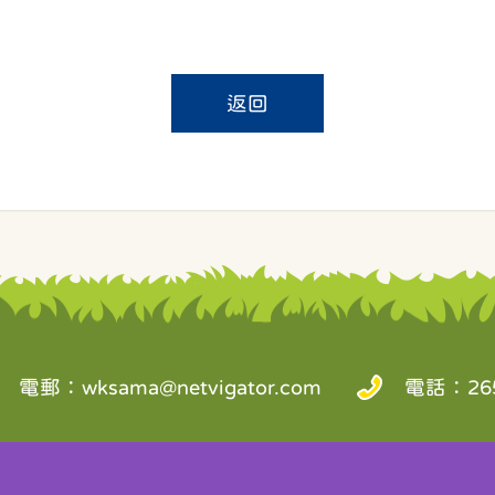
返回
電郵：
wksama@netvigator.com
電話：265