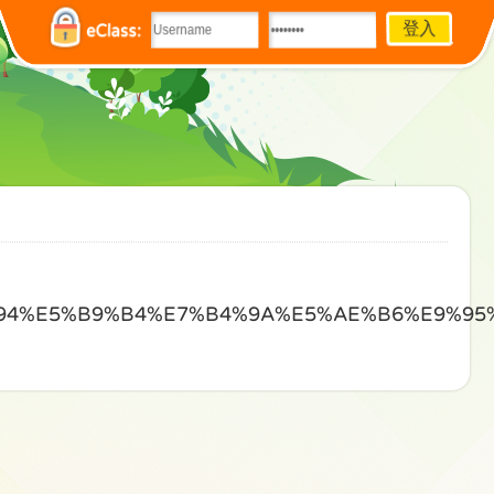
eClass:
94%E5%B9%B4%E7%B4%9A%E5%AE%B6%E9%95