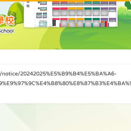
notice/20242025%E5%B9%B4%E5%BA%A6-
9%E9%97%9C%E4%B8%80%E8%87%B3%E4%BA%