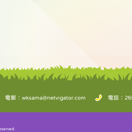
電郵：
wksama@netvigator.com
電話：265
served.