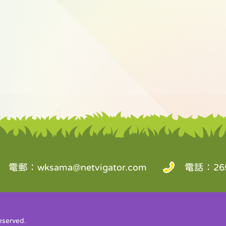
電郵：
wksama@netvigator.com
電話：265
served.