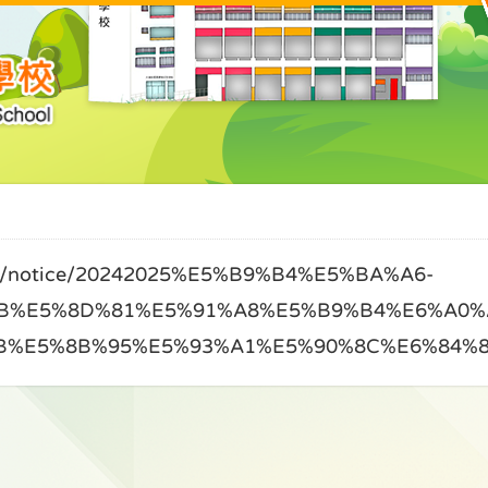
notice/20242025%E5%B9%B4%E5%BA%A6-
B%E5%8D%81%E5%91%A8%E5%B9%B4%E6%A0%
B%E5%8B%95%E5%93%A1%E5%90%8C%E6%84%