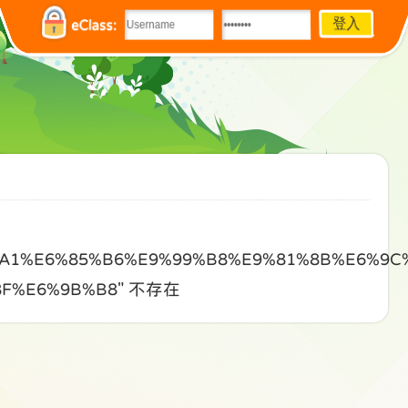
eClass:
A1%E6%85%B6%E9%99%B8%E9%81%8B%E6%9C%
8F%E6%9B%B8" 不存在