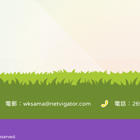
電郵：
wksama@netvigator.com
電話：265
served.