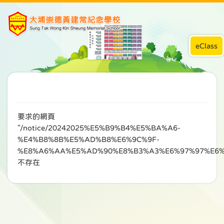
eClass
要求的網頁
"/notice/20242025%E5%B9%B4%E5%BA%A6-
%E4%B8%8B%E5%AD%B8%E6%9C%9F-
%E8%A6%AA%E5%AD%90%E8%B3%A3%E6%97%97%E6%
不存在