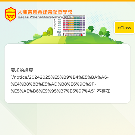
eClass
要求的網頁
"/notice/20242025%E5%B9%B4%E5%BA%A6-
%E4%B8%8B%E5%AD%B8%E6%9C%9F-
%E5%AE%B6%E9%95%B7%E6%97%A5" 不存在