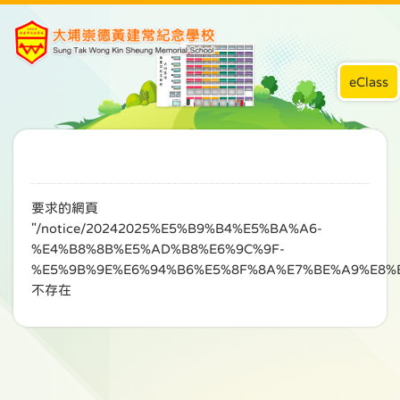
eClass
要求的網頁
"/notice/20242025%E5%B9%B4%E5%BA%A6-
%E4%B8%8B%E5%AD%B8%E6%9C%9F-
%E5%9B%9E%E6%94%B6%E5%8F%8A%E7%BE%A9%E8%
不存在