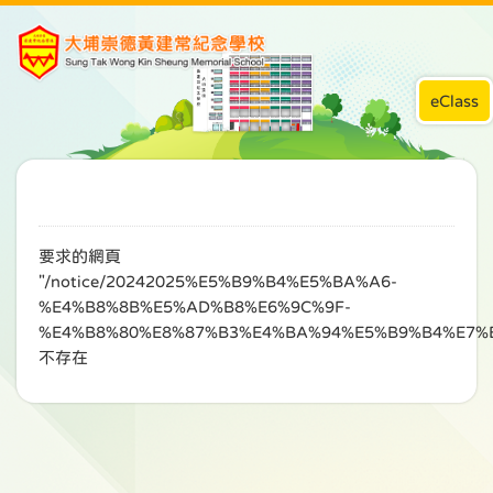
eClass
要求的網頁
"/notice/20242025%E5%B9%B4%E5%BA%A6-
%E4%B8%8B%E5%AD%B8%E6%9C%9F-
%E4%B8%80%E8%87%B3%E4%BA%94%E5%B9%B4%E7%
不存在