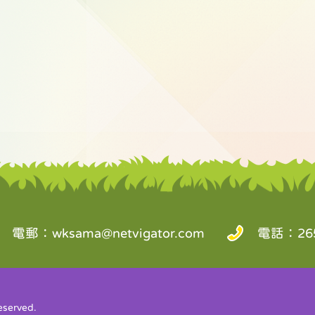
電郵：
wksama@netvigator.com
電話：265
served.