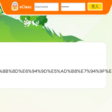
eClass:
%E6%8B%8D%E6%94%9D%E5%AD%B8%E7%94%9F