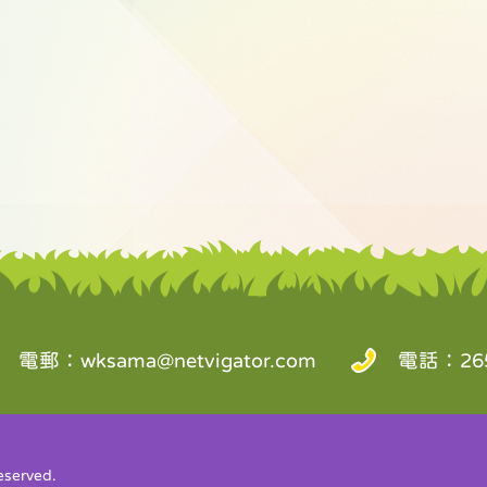
電郵：
wksama@netvigator.com
電話：265
served.