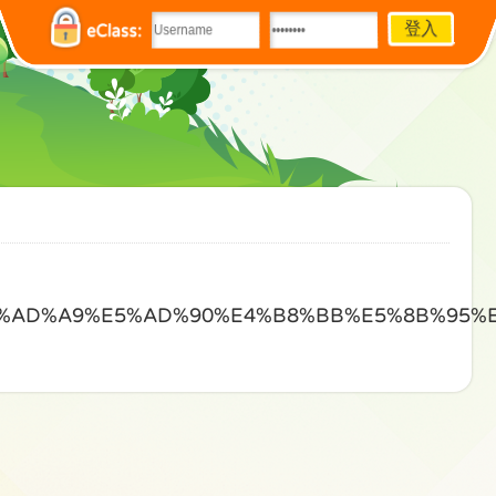
eClass:
%E5%AD%A9%E5%AD%90%E4%B8%BB%E5%8B%95