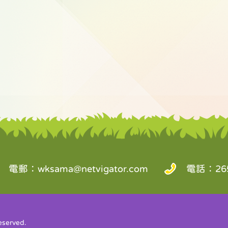
電郵：
wksama@netvigator.com
電話：265
served.