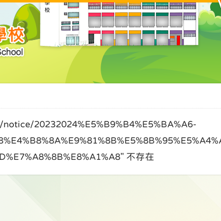
notice/20232024%E5%B9%B4%E5%BA%A6-
8%E4%B8%8A%E9%81%8B%E5%8B%95%E5%A4%
D%E7%A8%8B%E8%A1%A8" 不存在