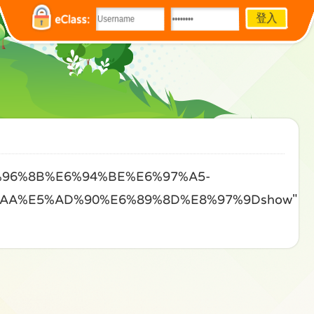
eClass:
%96%8B%E6%94%BE%E6%97%A5-
AA%E5%AD%90%E6%89%8D%E8%97%9Dshow"