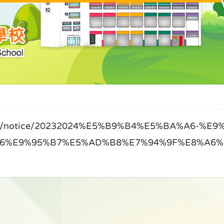
notice/20232024%E5%B9%B4%E5%BA%A6-%E9
6%E9%95%B7%E5%AD%B8%E7%94%9F%E8%A6%