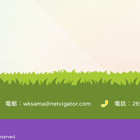
電郵：
wksama@netvigator.com
電話：265
served.