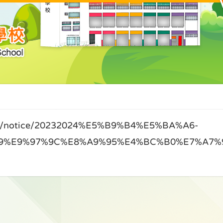
notice/20232024%E5%B9%B4%E5%BA%A6-
9%E9%97%9C%E8%A9%95%E4%BC%B0%E7%A7%