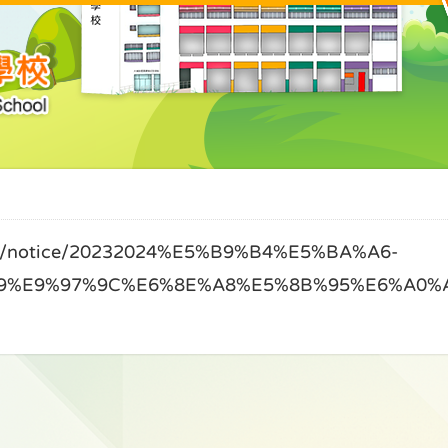
notice/20232024%E5%B9%B4%E5%BA%A6-
9%E9%97%9C%E6%8E%A8%E5%8B%95%E6%A0%