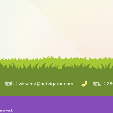
電郵：
wksama@netvigator.com
電話：265
served.